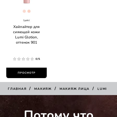
[Color]: #fbd9cf
[Color]: #ffd1c1
Lumi
Хайлайтер для
сияющей кожи
Lumi Glotion,
оттенок 901
0/5
ПРОСМОТР
/
/
/
ГЛАВНАЯ
МАКИЯЖ
МАКИЯЖ ЛИЦА
LUMI
Потому что