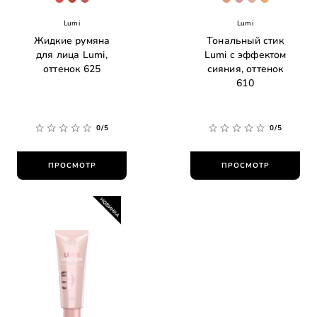
[Color]: #d7514e
[Color]: #b5503a
[Color]: #bc5e57
[Color]: #dc9a76
[Color]: #d79c
[Color]: #d
[Color]: 
Lumi
Lumi
Жидкие румяна
Тональный стик
для лица Lumi,
Lumi с эффектом
оттенок 625
сияния, оттенок
610
0/5
0/5
ПРОСМОТР
ПРОСМОТР