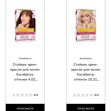
Excellence
Excellence
Стойкая крем-
Стойкая крем-
краска для волос
краска для волос
Excellence,
Excellence,
оттенок 4.02,
оттенок 10.21,
пленительный
светло-светло
каштан
русый
перламутровый
0/5
0/5
осветляющий
ПРОСМОТР
ПРОСМОТР