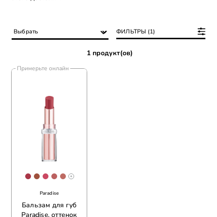
ФИЛЬТРЫ (1)
1 продукт(ов)
Примерьте онлайн
[Color]: #a93647
[Color]: #9f513d
[Color]: #ca4862
[Color]: #bb6160
[Color]: #BE6B63
More shades are available
Paradise
Бальзам для губ
Paradise, оттенок