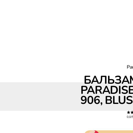
Pa
БАЛЬЗАМ
Бальзам для губ Paradise, оттенок 906, Blush Fantasy
PARADISE
906, BLU
0,0/