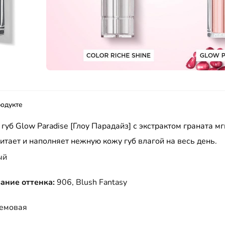
одукте
губ Glow Paradise [Глоу Парадайз] с экстрактом граната м
итает и наполняет нежную кожу губ влагой на весь день.
ый
ание оттенка:
906, Blush Fantasy
емовая