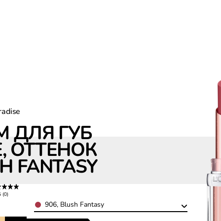
radise
 ДЛЯ ГУБ
, ОТТЕНОК
SH FANTASY
5 (0)
Color
906, Blush Fantasy