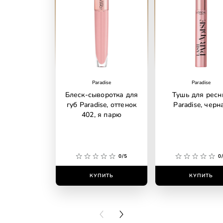
Paradise
Paradise
Блеск-сыворотка для
Тушь для ресн
губ Paradise, оттенок
Paradise, черн
402, я парю
0/5
0
КУПИТЬ
КУПИТЬ
PREVIOUS CARD
NEXT CARD