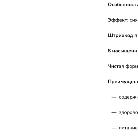
Особенности
Эффект:
сия
Штрихкод п
8 насыщенн
Чистая форм
Преимущест
—
содержи
—
здорово
—
питание