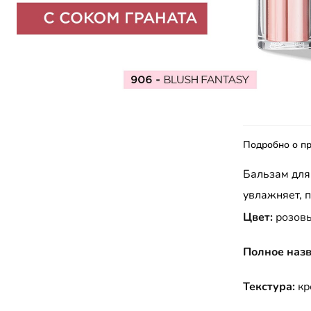
Подробно о пр
Бальзам для 
увлажняет, п
Цвет:
розов
Полное назв
Текстура:
кр