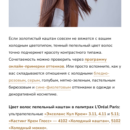
Если золотистый каштан совсем не вяжется с вашим
холодным цветотипом, темный пепельный цвет волос
точно подчеркнет красоту контрастного типажа.
Сочетаемость можно проверить через
программу
онлайн-примерки оттенков
. Или просто вспомните, как у
вас складываются отношения с холодными
бледно-
розовым
,
серым
, голубым, мятно-зеленым, пастельным
бирюзовым и
сине-фиолетовым
оттенками в одежде и
декоративной косметике.
Цвет волос пепельный каштан в палитрах L’Oréal Paris:
ультрапепельные
«Экселанс Кул Крем» 3.11
,
4.11
и
5.11
;
«Кастинг Крем Глосс» — 4102 «Холодный каштан»
,
5102
«Холодный мокко»
.