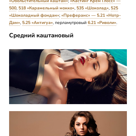
«Обольстительный каштан»
;
«Кастинг Крем Глосс» —
500
,
518 «Карамельный мокко»
,
535 «Шоколад»
,
525
«Шоколадный фондан»
;
«Преферанс» — 5.21 «Нотр-
Дам»
,
5.25 «Антигуа»
, перламутровый
6.21 «Риволи»
.
Средний каштановый