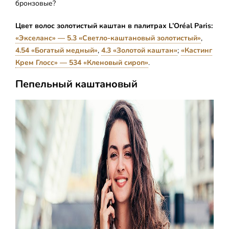
бронзовые?
Цвет волос золотистый каштан в палитрах L’Oréal Paris:
«Экселанс» — 5.3 «Светло-каштановый золотистый»
,
4.54 «Богатый медный»
,
4.3 «Золотой каштан»
;
«Кастинг
Крем Глосс» — 534 «Кленовый сироп»
.
Пепельный каштановый