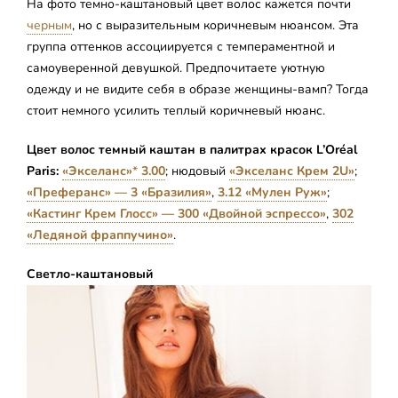
На фото темно-каштановый цвет волос кажется почти
черным
, но с выразительным коричневым нюансом. Эта
группа оттенков ассоциируется с темпераментной и
самоуверенной девушкой. Предпочитаете уютную
одежду и не видите себя в образе женщины-вамп? Тогда
стоит немного усилить теплый коричневый нюанс.
Цвет волос темный каштан в палитрах красок L’Oréal
Paris:
«Экселанс»
*
3.00
; нюдовый
«Экселанс Крем 2U»
;
«Преферанс» — 3 «Бразилия»
,
3.12 «Мулен Руж»
;
«Кастинг Крем Глосс» — 300 «Двойной эспрессо»
,
302
«Ледяной фраппучино»
.
Светло-каштановый