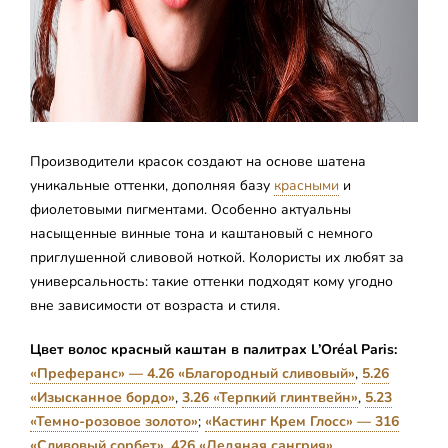
Производители красок создают на основе шатена
уникальные оттенки, дополняя базу
красными
и
фиолетовыми пигментами. Особенно актуальны
насыщенные винные тона и каштановый с немного
приглушенной сливовой ноткой. Колористы их любят за
универсальность: такие оттенки подходят кому угодно
вне зависимости от возраста и стиля.
Цвет волос красный каштан в палитрах L’Oréal Paris:
«Преферанс» — 4.26 «Благородный сливовый»
,
5.26
«Изысканное бордо»
,
3.26 «Терпкий глинтвейн»
,
5.23
«Темно-розовое золото»
;
«Кастинг Крем Глосс» — 316
«Сливовый сорбет»
,
426 «Ледяная сангрия»
.