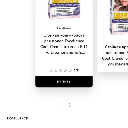
Excellence
Стойкая крем-краска
для волос Excellence
Cool Crème, оттенок 8.11
Стойкая кр
ультрапепельный,
для волос E
светло-русый
Cool Crème, о
ультрапеп
рус
0/5
КУПИТЬ
КУПИ
PREVIOUS CARD
NEXT CARD
EXCELLENCE