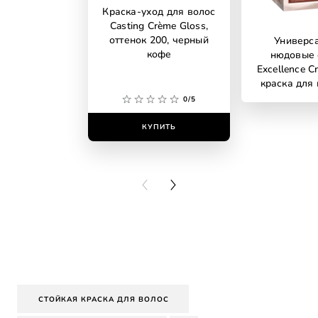
Краска-уход для волос
Casting Crème Gloss,
оттенок 200, черный
Универс
кофе
нюдовые 
Excellence C
краска для 
аммиака, о
0/5
универсальн
светло-
КУПИТЬ
КУПИ
PREVIOUS CARD
NEXT CARD
СТОЙКАЯ КРАСКА ДЛЯ ВОЛОС