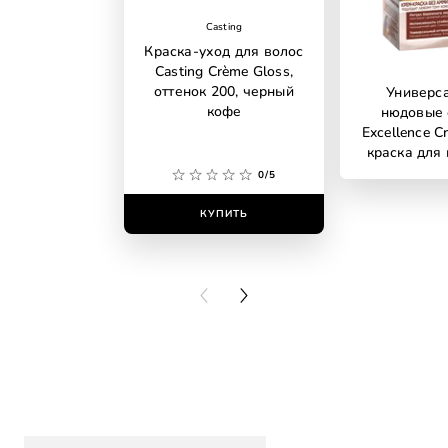
Casting
Краска-уход для волос
Casting Crème Gloss,
оттенок 200, черный
Универс
кофе
нюдовые 
Excellence C
краска для 
аммиака, о
0/5
универсальн
светло-
КУПИТЬ
КУПИ
PREVIOUS CARD
NEXT CARD