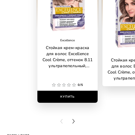
Excellence
Стойкая крем-краска
для волос Excellence
Cool Crème, оттенок 8.11
Стойкая кр
ультрапепельный,
для волос E
светло-русый
Cool Crème, о
ультрапеп
рус
0/5
КУПИТЬ
КУПИ
PREVIOUS CARD
NEXT CARD