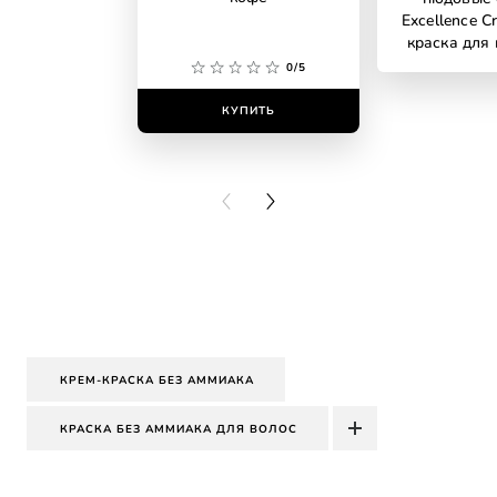
Excellence C
краска для 
аммиака, о
0/5
универсальн
светло-
КУПИТЬ
КУПИ
PREVIOUS CARD
NEXT CARD
КРЕМ-КРАСКА БЕЗ АММИАКА
КРАСКА БЕЗ АММИАКА ДЛЯ ВОЛОС