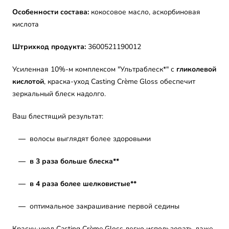
Особенности состава:
кокосовое масло, аскорбиновая
кислота
Штрихкод продукта:
3600521190012
Усиленная 10%-м комплексом "Ультраблеск*" с
гликолевой
кислотой
, краска-уход Casting Crème Gloss обеспечит
зеркальный блеск надолго.
Ваш блестящий результат:
—
волосы выглядят более здоровыми
— в
3 раза больше блеска**
—
в
4 раза более шелковистые**
—
оптимальное закрашивание первой седины
Краску-уход Casting Crème Gloss легко использовать даже