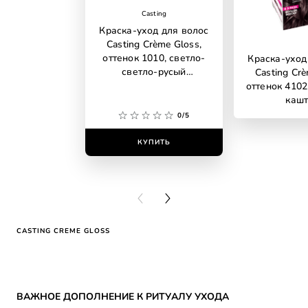
Casting
Краска-уход для волос
Casting Crème Gloss,
оттенок 1010, светло-
Краска-уход
светло-русый
Casting Crè
пепельный
оттенок 4102
каш
0/5
КУПИТЬ
КУПИ
PREVIOUS CARD
NEXT CARD
CASTING CREME GLOSS
Skip the slider: CATEGORY HAIR COLOR Reco
ВАЖНОЕ ДОПОЛНЕНИЕ К РИТУАЛУ УХОДА