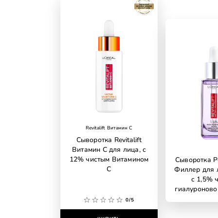
Revitalift Витамин C
Сыворотка Revitalift
Витамин С для лица, с
12% чистым Витамином
Сыворотка Р
С
Филлер для 
с 1,5% 
гиалуроново
0/5