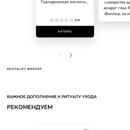
Гиалуроновая кислота +
сыворотка д
кофеин
вокруг глаз 
Филлер, ох
0/5
КУПИТЬ
КУПИ
PREVIOUS CARD
NEXT CARD
REVITALIFT ФИЛЛЕР
Skip the slider: CATEGORY SKIN CARE Reco
ВАЖНОЕ ДОПОЛНЕНИЕ К РИТУАЛУ УХОДА
РЕКОМЕНДУЕМ