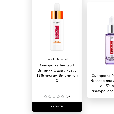
Revitalift Витамин C
Сыворотка Revitalift
Витамин С для лица, с
12% чистым Витамином
Сыворотка Р
С
Филлер для 
с 1,5% 
гиалуроново
0/5
КУПИТЬ