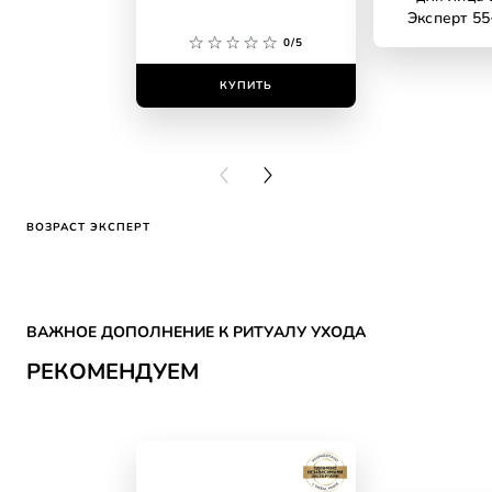
Эксперт 55
морщин дл
0/5
легкая те
восстанав
КУПИТЬ
КУПИ
PREVIOUS CARD
NEXT CARD
ВОЗРАСТ ЭКСПЕРТ
Skip the slider: CATEGORY SKIN CARE Reco
ВАЖНОЕ ДОПОЛНЕНИЕ К РИТУАЛУ УХОДА
РЕКОМЕНДУЕМ