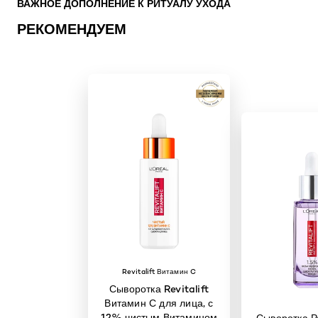
ВАЖНОЕ ДОПОЛНЕНИЕ К РИТУАЛУ УХОДА
РЕКОМЕНДУЕМ
Revitalift Витамин C
Сыворотка Revitalift
Витамин С для лица, с
12% чистым Витамином
Сыворотка Р