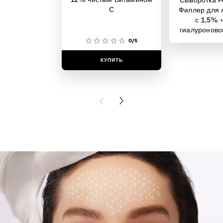
С
Филлер для 
с 1,5% 
гиалуроново
0/5
КУПИТЬ
КУПИ
PREVIOUS CARD
NEXT CARD