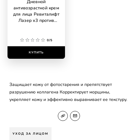
Дневной
антивозрастной крем
для лица Ревиталифт
Лазер х3 против
морщин,
регенерирующий
глубокий уход, SPF
0/5
25
КУПИТЬ
Защищает кожу от фотостарения и препятствует
разрушению коллагена Корректирует морщины,
укрепляет кожу и эффективно выравнивает ее текстуру.
УХОД ЗА ЛИЦОМ