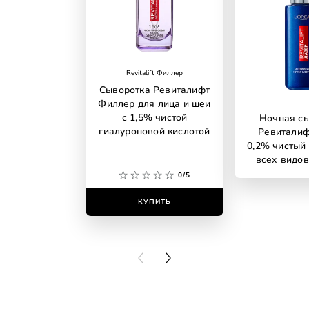
Revitalift Филлер
Сыворотка Ревиталифт
Филлер для лица и шеи
с 1,5% чистой
Ночная с
гиалуроновой кислотой
Ревиталиф
0,2% чистый 
всех видов
даже гл
0/5
КУПИТЬ
КУПИ
PREVIOUS CARD
NEXT CARD