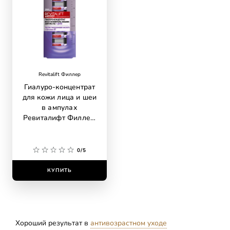
Revitalift Филлер
Гиалуро-концентрат
для кожи лица и шеи
в ампулах
Ревиталифт Филлер,
с гиалуроновой
кислотой
0/5
КУПИТЬ
Хороший результат в
антивозрастном уходе