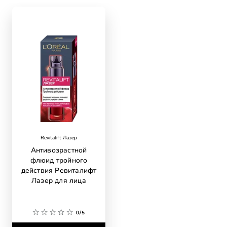
skip slider
Revitalift Лазер
Антивозрастной
флюид тройного
действия Ревиталифт
Лазер для лица
0/5