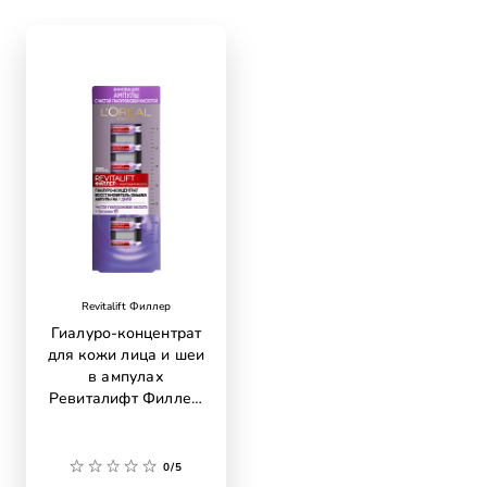
skip slider
Revitalift Филлер
Гиалуро-концентрат
для кожи лица и шеи
в ампулах
Ревиталифт Филлер,
с гиалуроновой
кислотой
0/5