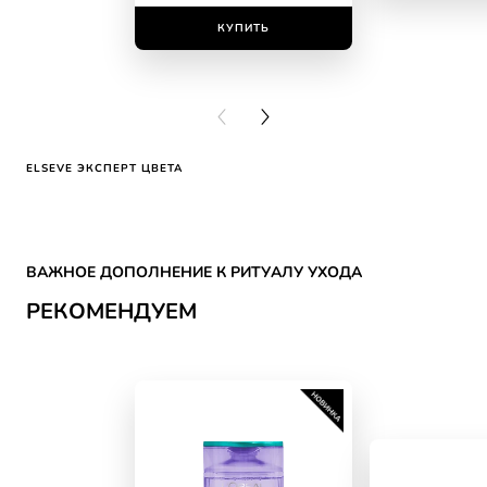
КУПИТЬ
КУПИ
PREVIOUS CARD
NEXT CARD
ELSEVE ЭКСПЕРТ ЦВЕТА
Skip the slider: CATEGORY HAIR CARE Reco
ВАЖНОЕ ДОПОЛНЕНИЕ К РИТУАЛУ УХОДА
РЕКОМЕНДУЕМ