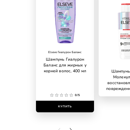
Elseve Гиалурон Баланс
Шампунь Гиалурон
Баланс для жирных у
корней волос, 400 мл
Шампунь 
Молеку
восстановл
поврежден
0/5
КУПИТЬ
КУПИ