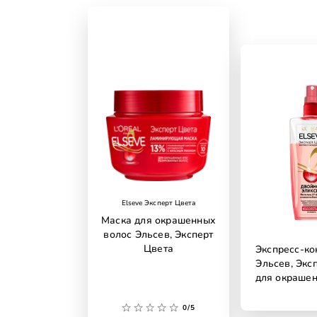
Elseve Эксперт Цвета
Маска для окрашенных
волос Эльсев, Эксперт
Цвета
Экспресс-ко
Эльсев, Экс
для окрашен
0/5