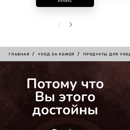
КУПИТЬ
КУПИ
PREVIOUS CARD
NEXT CARD
/
/
ГЛАВНАЯ
УХОД ЗА КОЖЕЙ
ПРОДУКТЫ ДЛЯ УХО
КУПИТЬ
Потому что
Вы этого
достойны