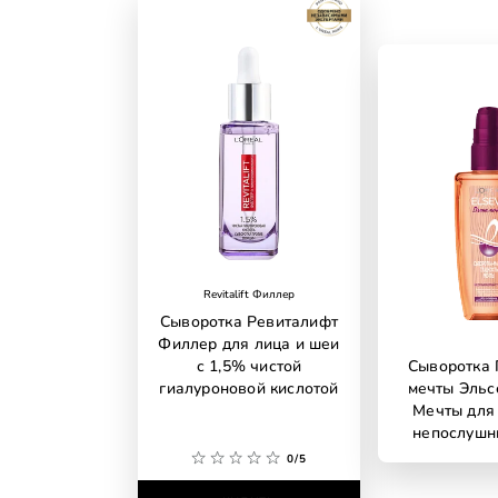
Revitalift Филлер
Сыворотка Ревиталифт
Филлер для лица и шеи
с 1,5% чистой
Сыворотка 
гиалуроновой кислотой
мечты Эльс
Мечты для
непослушн
0/5