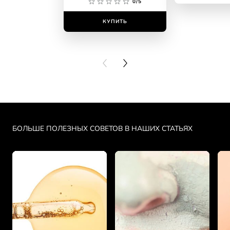
даже гл
0/5
КУПИТЬ
КУПИ
PREVIOUS CARD
NEXT CARD
Skip the slider: spf-chto-ehto-takoe
БОЛЬШЕ ПОЛЕЗНЫХ СОВЕТОВ В НАШИХ СТАТЬЯХ