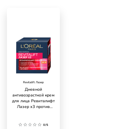
skip slider
Revitalift Лазер
Дневной
антивозрастной крем
для лица Ревиталифт
Лазер х3 против
морщин,
регенерирующий
глубокий уход, SPF
0/5