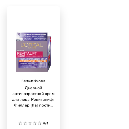
skip slider
Revitalift Филлер
Дневной
антивозрастной крем
для лица Ревиталифт
Филлер [ha] против
морщин c SPF 50
0/5