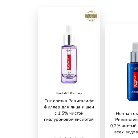
Revitalift Филлер
Сыворотка Ревиталифт
Филлер для лица и шеи
с 1,5% чистой
Ночная с
гиалуроновой кислотой
Ревиталиф
0,2% чистый 
всех видов