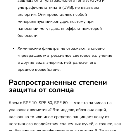
защищают от ультрафиолета типа А (UVA) и
ультрафиолета типа Б (UVB), не вызывают
аллергии. Они представляют собой
минеральную микропудру, поэтому при
нанесении могут давать эффект некоторой
белесости.
Химические фильтры не отражают, а словно
«превращают» агрессивное световое излучение
в другие виды энергии, нейтрализуя его
вредное воздействие.
Распространенные степени
защиты от солнца
Крем с SPF 10, SPF 50, SPF 60 — что это за числа на
упаковках косметики? Это индекс, обозначающий,
насколько то или иное средство защищает кожу от
негативного воздействия солнечных лучей, а точнее, как
он блокирует ультрафиолетовые лучи типа B. За загар