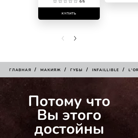
0/5
КУПИТЬ
КУПИ
PREVIOUS CARD
NEXT CARD
/
/
/
/
ГЛАВНАЯ
МАКИЯЖ
ГУБЫ
INFAILLIBLE
L'O
КУПИТЬ
Потому что
Вы этого
достойны