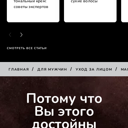
тональный крем:
сухие волосы
советы экспертов
PREVIOUS CARD
NEXT CARD
СМОТРЕТЬ ВСЕ СТАТЬИ
/
/
/
ГЛАВНАЯ
ДЛЯ МУЖЧИН
УХОД ЗА ЛИЦОМ
МА
КУПИТЬ
Потому что
Вы этого
достойны