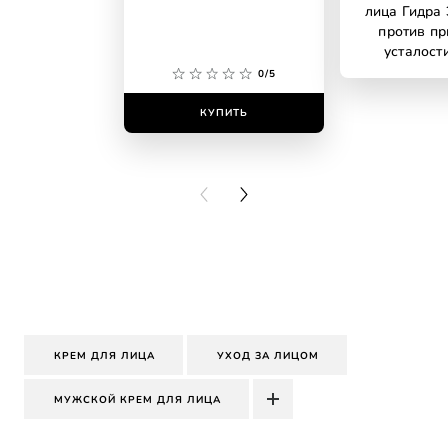
лица Гидра 
против пр
усталости
0/5
КУПИТЬ
КУПИ
PREVIOUS CARD
NEXT CARD
КРЕМ ДЛЯ ЛИЦА
УХОД ЗА ЛИЦОМ
МУЖСКОЙ КРЕМ ДЛЯ ЛИЦА