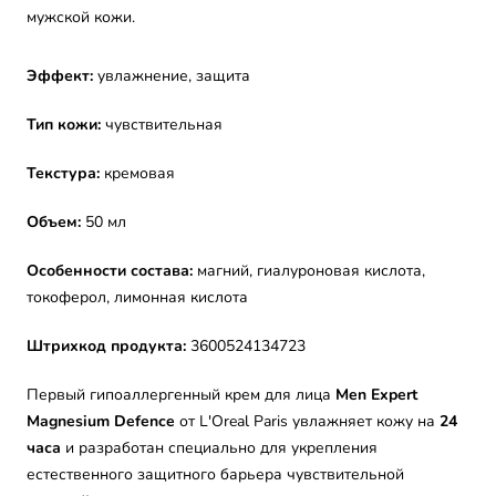
мужской кожи.
Эффект:
увлажнение, защита
Тип кожи:
чувствительная
Текстура:
кремовая
Объем:
50 мл
Особенности состава:
магний, гиалуроновая кислота,
т
окоферол, лимонная кислота
Штрихкод продукта:
3600524134723
Первый гипоаллергенный крем для лица
Men Expert
Magnesium Defence
от L'Oreal Paris увлажняет кожу на
24
часа
и разработан специально для укрепления
естественного защитного барьера чувствительной