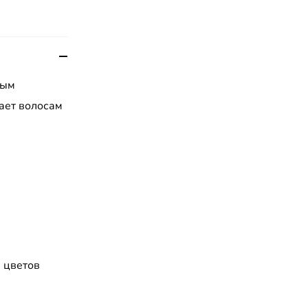
ным
ает волосам
 цветов