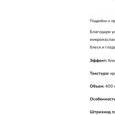
Подробно о пр
Благодаря у
микромаслам
блеск и глад
Эффект:
бле
Текстура:
кр
Объем:
400 
Особенности
Штрихкод п