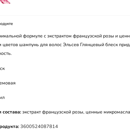
одукте
никальной формуле с экстрактом французской розы и цен
 цветов шампунь для волос Эльсев Глянцевый блеск прид
кость.
ск
емовая
мл
 состава:
экстракт французской розы, ценные микромасла
родукта:
3600524087814