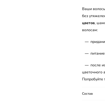
Ваши волосы
без утяжеле
цветов
, шам
волосам:
—
придан
—
питание
—
после и
цветочного 
Попробуйте
Состав