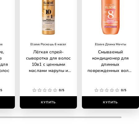
ое
Elseve Роскошь 6 масел
Elseve Длина Мечты
e,
Лёгкая спрей-
Смываемый
е
сыворотка для волос
кондиционер для
 для
10в1 с ценными
длинных
олос
маслами марулы и
поврежденных волос
камелии, без
Elseve Длина Мечты
силиконов
/5
0/5
0/5
КУПИТЬ
КУПИТЬ