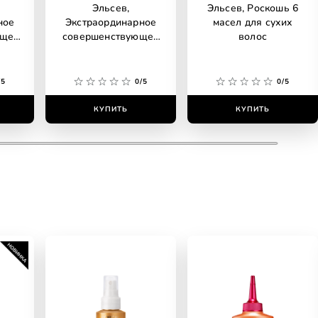
Эльсев,
Эльсев, Роскошь 6
ное
Экстраординарное
масел для сухих
ющее
совершенствующее
волос
хих
для сухих волос
/5
0/5
0/5
КУПИТЬ
КУПИТЬ