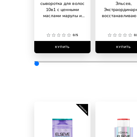
сыворотка для волос
Эльсев,
10в1 с ценными
Экстраординар
маслами марулы и
восстанавлива
камелии, без
для тонких, су
силиконов
волос
0/5
0
КУПИТЬ
КУПИТЬ