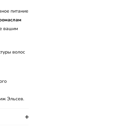
вное питание
ромаслам
ие вашим
ктуры волос
ого
иж Эльсев.