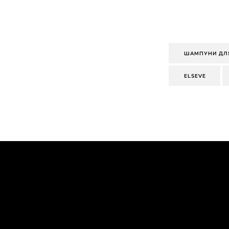
ШАМПУНИ ДЛ
ELSEVE
Skip the slider: PDP Makeup Articles