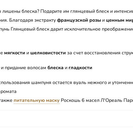
 лишены блеска? Подарите им глянцевый блеск и интенси
ния. Благодаря экстракту
французской розы
и
ценным ми
пунь Глянцевый блеск дарит исклочительное преображен
ие
мягкости
и
шелковистости
за счет восстановления стру
 и придание волосам
блеска
и
гладкости
спользования шампуня остается вуаль нежного и утонченн
аромата
 также
питательную маску
Роскошь 6 масел Л'Ореаль Пар