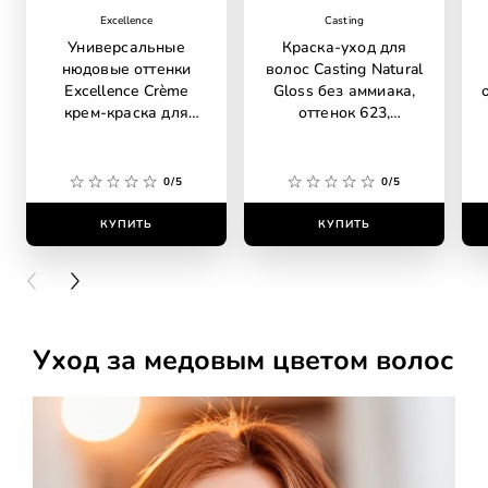
Excellence
Casting
Универсальные
Краска-уход для
нюдовые оттенки
волос Casting Natural
Excellence Crème
Gloss без аммиака,
крем-краска для
оттенок 623,
волос без аммиака,
карамель маккиато
оттенок 6U
универсальный,
0/5
0/5
темно-русый
КУПИТЬ
КУПИТЬ
PREVIOUS CARD
NEXT CARD
Уход за медовым цветом волос