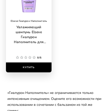
Elseve Гиалурон Наполнитель
Увлажняющий
шампунь Elseve
Гиалурон
Наполнитель для
обезвоженных и
тонких волос, с
гиалуроновой
0/5
кислотой, 400 мл
КУПИТЬ
«Гиалурон Наполнитель» не ограничивается только
интенсивным очищением. Оцените его возможности при
использовании в сочетании с бальзамом из той же
гаммы: