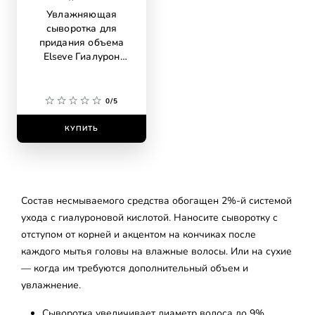
Увлажняющая
сыворотка для
придания объема
Elseve Гиалурон
Наполнитель для
обезвоженных и
тонких волос, с
0/5
гиалуроновой
кислотой
КУПИТЬ
Состав несмываемого средства обогащен 2%-й системой
ухода с гиалуроновой кислотой. Наносите сыворотку с
отступом от корней и акцентом на кончиках после
каждого мытья головы на влажные волосы. Или на сухие
— когда им требуются дополнительный объем и
увлажнение.
Сыворотка увеличивает диаметр волоса до 9%,