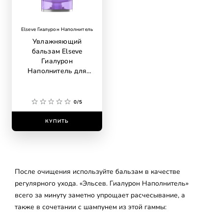
Elseve Гиалурон Наполнитель
Увлажняющий
бальзам Elseve
Гиалурон
Наполнитель для
обезвоженных и
тонких волос, с
гиалуроновой
0/5
кислотой, 400 мл
КУПИТЬ
После очищения используйте бальзам в качестве
регулярного ухода. «Эльсев. Гиалурон Наполнитель»
всего за минуту заметно упрощает расчесывание, а
также в сочетании с шампунем из этой гаммы: