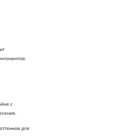
ит
мпонентов:
айне с
есения.
оттенков для