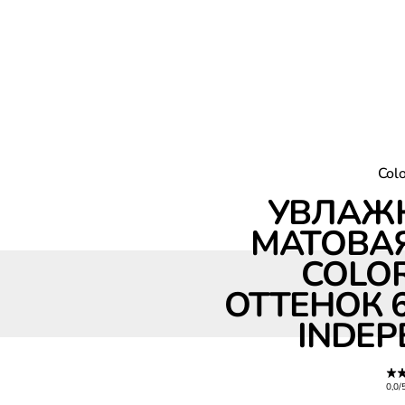
Colo
УВЛАЖ
МАТОВА
Увлажняющая матовая помада Color Riche, оттенок 640, Le
COLOR
ОТТЕНОК 6
INDEP
0,0/