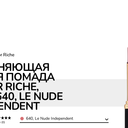
r Riche
НЯЮЩАЯ
Я ПОМАДА
 Nude Independent
 RICHE,
40, LE NUDE
ENDENT
Color
640, Le Nude Independent
5 (0)