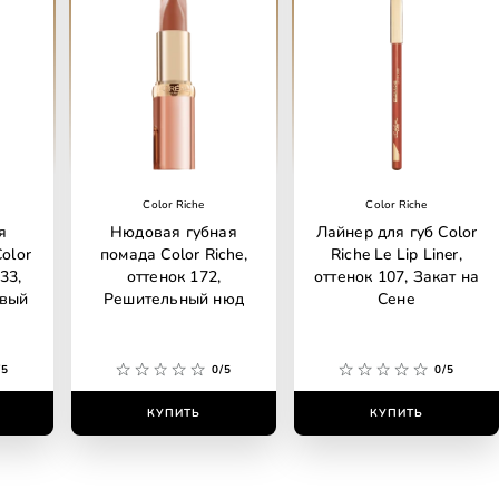
Color Riche
Color Riche
я
Нюдовая губная
Лайнер для губ Color
olor
помада Color Riche,
Riche Le Lip Liner,
33,
оттенок 172,
оттенок 107, Закат на
овый
Решительный нюд
Сене
/5
0/5
0/5
КУПИТЬ
КУПИТЬ