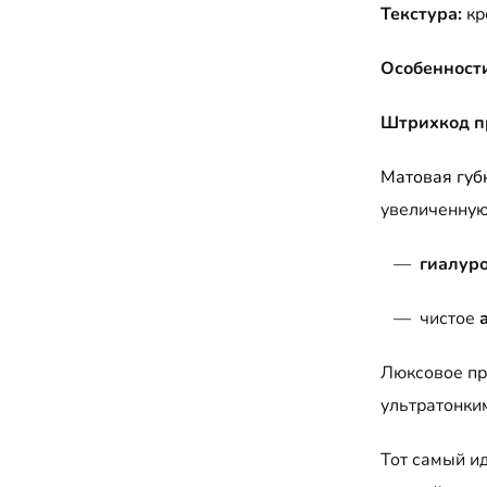
Текстура:
кр
Особенности
Штрихкод п
Матовая губ
увеличенную
—
гиалуро
— чистое
Люксовое пр
ультратонки
Тот самый и