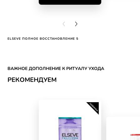
КУПИ
PREVIOUS CARD
NEXT CARD
ELSEVE ПОЛНОЕ ВОССТАНОВЛЕНИЕ 5
Skip the slider: CATEGORY HAIR CARE Reco
ВАЖНОЕ ДОПОЛНЕНИЕ К РИТУАЛУ УХОДА
РЕКОМЕНДУЕМ