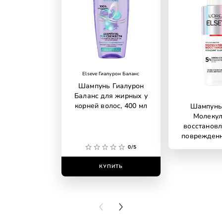
Elseve Гиалурон Баланс
Шампунь Гиалурон
Баланс для жирных у
корней волос, 400 мл
Шампунь 
Молеку
восстановл
поврежден
0/5
КУПИТЬ
КУПИ
PREVIOUS CARD
NEXT CARD