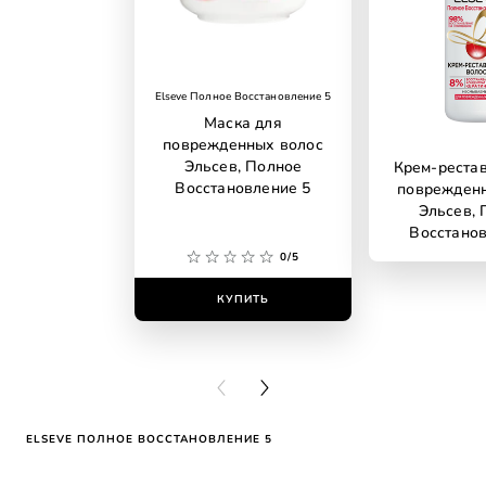
Elseve Полное Восстановление 5
Маска для
поврежденных волос
Эльсев, Полное
Крем-рестав
Восстановление 5
поврежден
Эльсев, 
Восстанов
0/5
КУПИТЬ
КУПИ
PREVIOUS CARD
NEXT CARD
ELSEVE ПОЛНОЕ ВОССТАНОВЛЕНИЕ 5