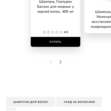
Шампунь Гиалурон
Баланс для жирных у
корней волос, 400 мл
Шампунь 
Молеку
восстановл
поврежден
0/5
КУПИТЬ
КУПИ
PREVIOUS CARD
NEXT CARD
ШАМПУНИ ДЛЯ ВОЛОС
УХОД ЗА ВОЛОСАМИ