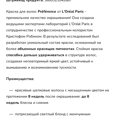
Штрихкод продукта:
3600521042687
Краска для волос
Préférence
от
L'Oréal Paris
-
премиальное качество окрашивания! Она создана
ведущими экспертами лабораторий L'Oréal Paris в
сотрудничестве с профессиональным колористом
Кристофом Робином. В результате исследований был
разработан уникальный состав краски, основанный на
более
объемных красящих пигментах
. Стойкая краска
способна дольше удерживаться
в структуре волос,
создавая неповторимый яркий цвет, устойчивый к
вымыванию и возникновению тусклости.
Преимущества:
—
красивые шелковые волосы с насыщенным цветом на
протяжении
8 недель
после окрашивания:
до 8
недель
блеска и сияния
—
потрясающий светлый блонд с жемчужным