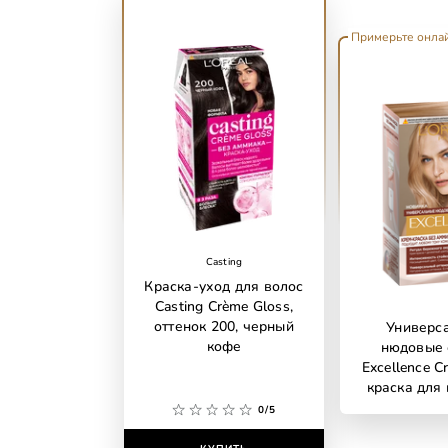
Примерьте онла
Casting
Краска-уход для волос
Casting Crème Gloss,
оттенок 200, черный
Универс
кофе
нюдовые 
Excellence C
краска для 
аммиака, о
0/5
универсальн
светло-