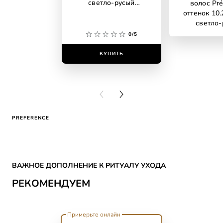
светло-русый
волос Pré
пепельный
оттенок 10.
светло-
жемчу
0/5
КУПИТЬ
КУПИ
PREVIOUS CARD
NEXT CARD
PREFERENCE
Skip the slider: CATEGORY HAIR COLOR Reco
ВАЖНОЕ ДОПОЛНЕНИЕ К РИТУАЛУ УХОДА
РЕКОМЕНДУЕМ
Примерьте онлайн