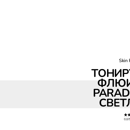
Skin 
ТОНИ
ФЛЮИ
PARADI
СВЕТ
0,0/