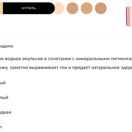
КУПИТЬ
одукте
 водная эмульсия в сочетании с минеральными пигмент
ожу, заметно выравнивает тон и придаёт натуральное здор
ый
тлый
дкая
л