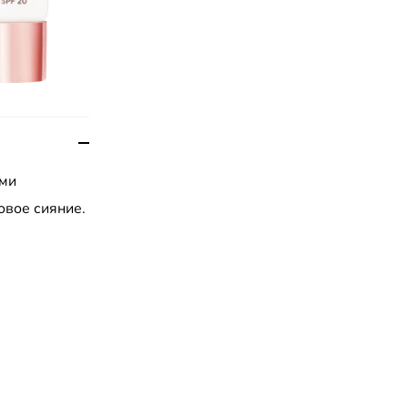
ами
овое сияние.