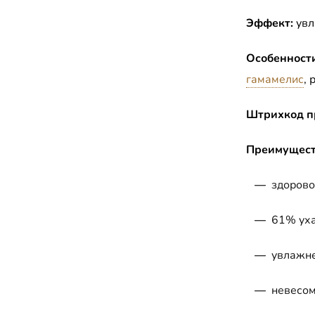
Эффект:
увл
Особенности
гамамелис
, 
Штрихкод п
Преимущест
—
здоров
—
61% уха
—
увлажн
—
невесом