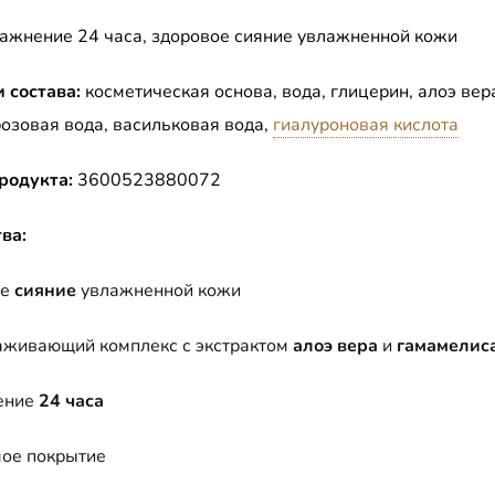
ажнение 24 часа, здоровое сияние увлажненной кожи
 состава:
косметическая основа, вода, глицерин, алоэ вер
розовая вода, васильковая вода,
гиалуроновая кислота
родукта:
3600523880072
ва:
ое
сияние
увлажненной кожи
живающий комплекс с экстрактом
алоэ вера
и
гамамелис
ение
24 часа
ое покрытие