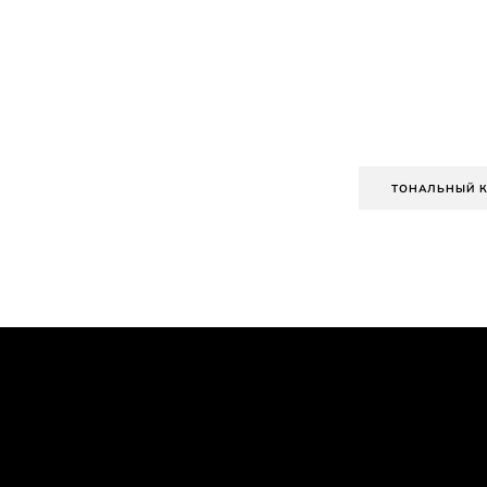
ТОНАЛЬНЫЙ 
Skip the slider: PDP Makeup Articles