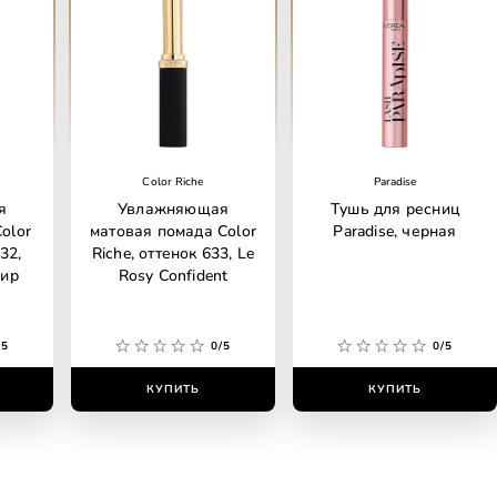
Color Riche
Paradise
я
Увлажняющая
Тушь для ресниц
olor
матовая помада Color
Paradise, черная
32,
Riche, оттенок 633, Le
ир
Rosy Confident
/5
0/5
0/5
КУПИТЬ
КУПИТЬ