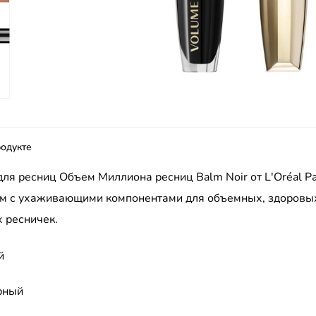
одукте
ля ресниц Объем Миллиона ресниц Balm Noir от L'Oréal Pa
м с ухаживающими компонентами для объемных, здоровы
 ресничек.
й
рный