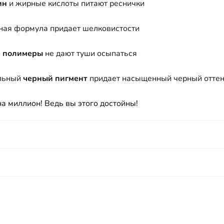
ин
и жирные кислоты питают реснички
ная формула придает шелковистости
е полимеры
не дают туши осыпаться
льный
черный пигмент
придает насыщенный черный отте
а миллион! Ведь вы этого достойны!