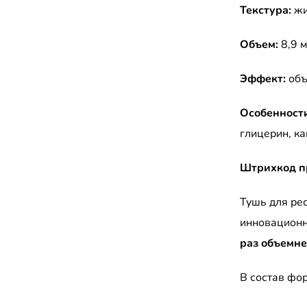
Текстура:
жи
Объем:
8,9 
Эффект:
об
Особенности
глицерин, ка
Штрихкод п
Тушь для ре
инновационн
раз объемн
В состав фо