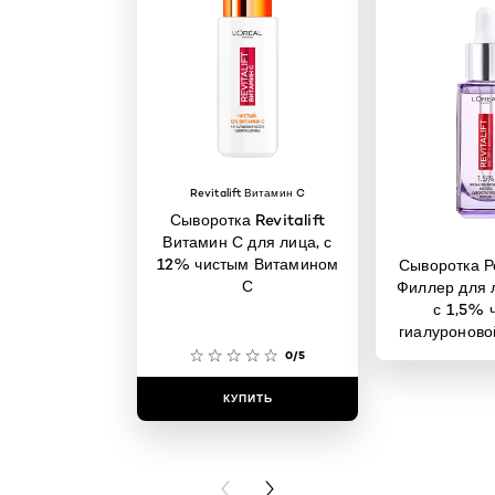
Revitalift Витамин C
Сыворотка Revitalift
Витамин С для лица, с
12% чистым Витамином
Сыворотка Р
С
Филлер для 
с 1,5% 
гиалуроново
0/5
КУПИТЬ
КУПИ
PREVIOUS CARD
NEXT CARD