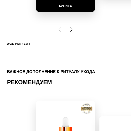
КУПИТЬ
КУПИ
PREVIOUS CARD
NEXT CARD
AGE PERFECT
Skip the slider: CATEGORY SKIN CARE Reco
ВАЖНОЕ ДОПОЛНЕНИЕ К РИТУАЛУ УХОДА
РЕКОМЕНДУЕМ