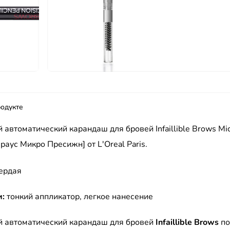
одукте
 автоматический карандаш для бровей Infaillible Brows Mic
аус Микро Пресижн] от L'Oreal Paris.
ердая
и:
тонкий аппликатор, легкое нанесение
й автоматический карандаш для бровей
Infaillible Brows
по