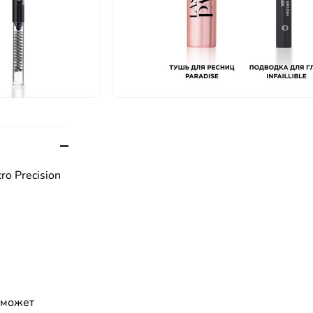
ro Precision
может