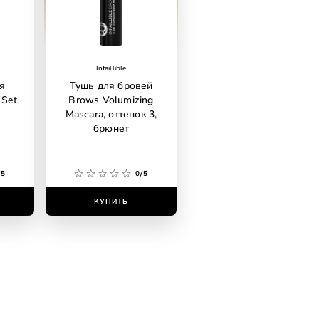
Infaillible
я
Тушь для бровей
 Set
Brows Volumizing
Mascara, оттенок 3,
брюнет
/5
0/5
КУПИТЬ