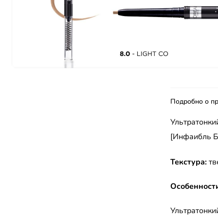
Подробно о пр
Ультратонкий
[Инфаибль Бр
Текстура:
тв
Особенност
Ультратонки