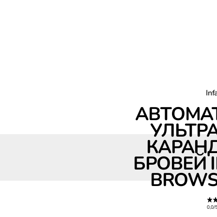
Inf
АВТОМА
УЛЬТР
Автоматический ультратонкий карандаш для бровей Infaillibl
КАРАН
БРОВЕЙ I
BROWS,
0,0/