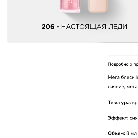
Подробно о пр
Мега блеск I
сияние, мег
Текстура:
кр
Эффект:
сия
Объем:
8 мл