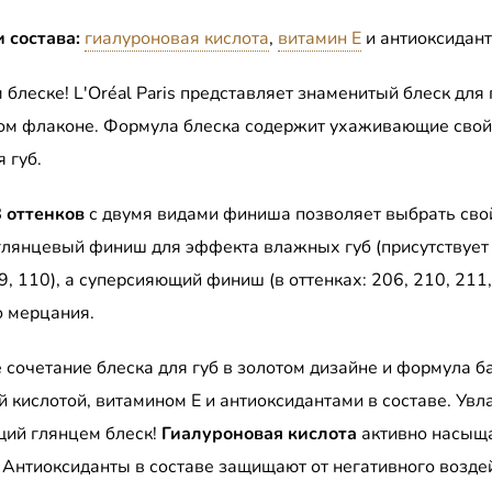
 состава:
гиалуроновая кислота
,
витамин Е
и антиоксидан
 блеске! L'Oréal Paris представляет знаменитый блеск для
ом флаконе. Формула блеска содержит ухаживающие свой
 губ.
8 оттенков
с двумя видами финиша позволяет выбрать свой
глянцевый финиш для эффекта влажных губ (присутствует 
9, 110), а суперсияющий финиш (в оттенках: 206, 210, 211,
 мерцания.
 сочетание блеска для губ в золотом дизайне и формула б
й кислотой, витамином Е и антиоксидантами в составе. Ув
щий глянцем блеск!
Гиалуроновая кислота
активно насыщ
. Антиоксиданты в составе защищают от негативного возде