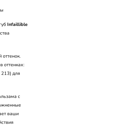
ты
 губ
Infaillible
ства
 оттенок.
в оттенках:
 213) для
альзама с
лажненные
ает ваши
йствия