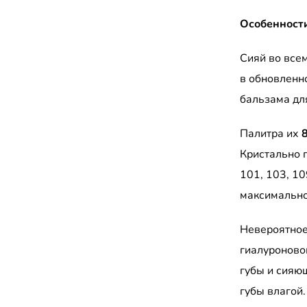
Особенности
Сияй во всем
в обновленн
бальзама для
Палитра их
Кристально 
101, 103, 10
максимально
Н
евероятное
гиалуроново
губы и сияю
губы влагой