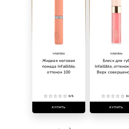
Infaillible
Infaillible
Жидкая матовая
Блеск для гу
помада Infaillible,
Infaillible, оттено
оттенок 100
Верх совершен
0/5
0
КУПИТЬ
КУПИТЬ