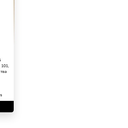
б
к 101,
ства
/5