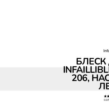
Inf
БЛЕСК 
Блеск для губ Infaillible, оттенок 206, Настоящая леди
INFAILLIB
206, Н
Л
0,0/