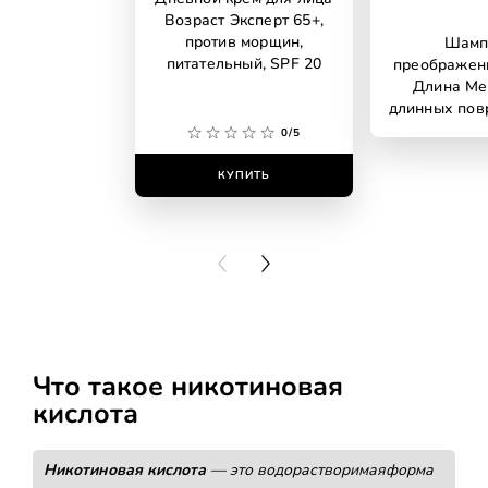
Возраст Эксперт 65+,
против морщин,
Шамп
питательный, SPF 20
преображени
Длина Ме
длинных по
волос, 
0/5
КУПИТЬ
КУПИ
PREVIOUS CARD
NEXT CARD
Что такое никотиновая
кислота
Никотиновая кислота
— это водорастворимаяформа