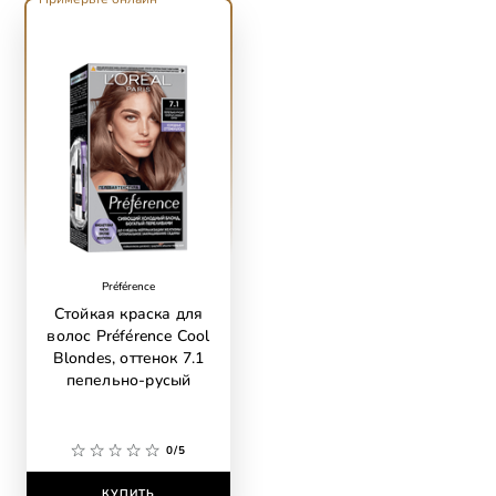
skip slider
Préférence
Стойкая краска для
волос Préférence Cool
Blondes, оттенок 7.1
пепельно-русый
0/5
КУПИТЬ