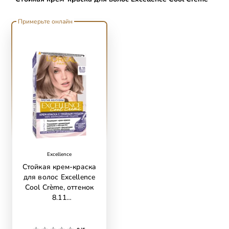
skip slider
Примерьте онлайн
Excellence
Стойкая крем-краска
для волос Excellence
Cool Crème, оттенок
8.11
ультрапепельный,
светло-русый